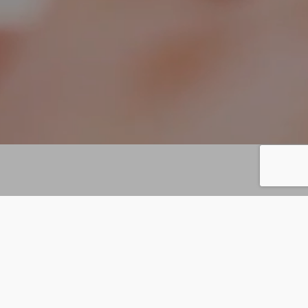
jets réalisés et théoriques, des
personnelles sur un certain nombre de
ucture dans un certain refus de grossir