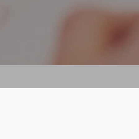
ACTIVITÉS DU SITE
 des travaux variés en architecture sur des pro
habitat utilisant l’énergie solaire, des photos 
 d’un travail personnel au sein d’une petite str