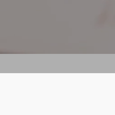
Vous trouverez en parcourant mon site
recherches et des réalisations dans l’
pays sur 40 ans depuis 1976. Il s’agit